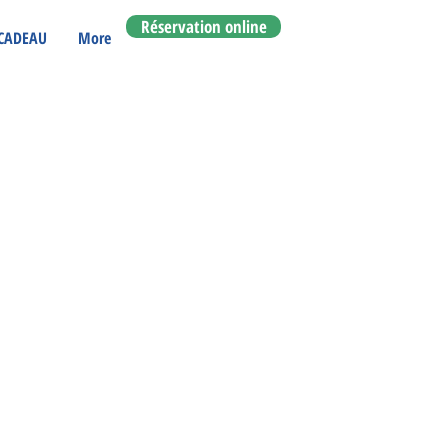
Réservation online
CADEAU
More