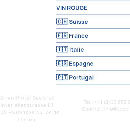
VIN ROUGE
🇨🇭 Suisse
🇫🇷 France
🇮🇹 Italie
🇪🇸 Espagne
🇵🇹 Portugal
Strandhotel Seeblick
Tél : +41 (0) 33 655 
Interlakenstrasse 81
Courriel :
info@seebl
705 Faulensee au lac de
Thoune