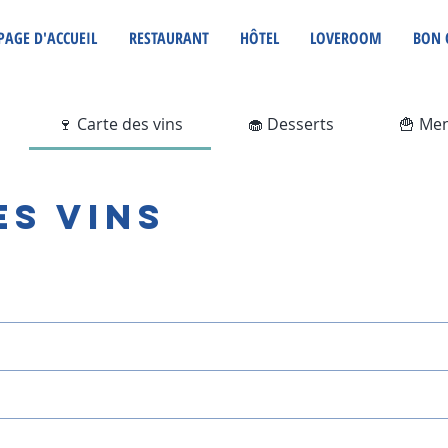
PAGE D'ACCUEIL
RESTAURANT
HÔTEL
LOVEROOM
BON 
🍷 Carte des vins
🧁 Desserts
🍟 Me
es vins