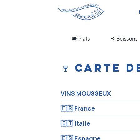
🍽️ Plats
🥂 Boissons
🍷 Carte d
VINS MOUSSEUX
🇫🇷 France
🇮🇹 Italie
🇪🇸 Espagne