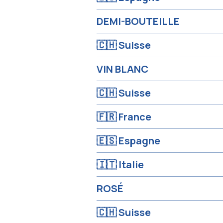
DEMI-BOUTEILLE
🇨🇭 Suisse
VIN BLANC
🇨🇭 Suisse
🇫🇷 France
🇪🇸 Espagne
🇮🇹 Italie
ROSÉ
🇨🇭 Suisse