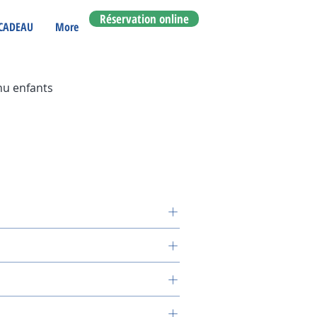
Réservation online
CADEAU
More
nu enfants