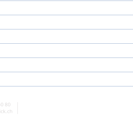
60 80
ick.ch