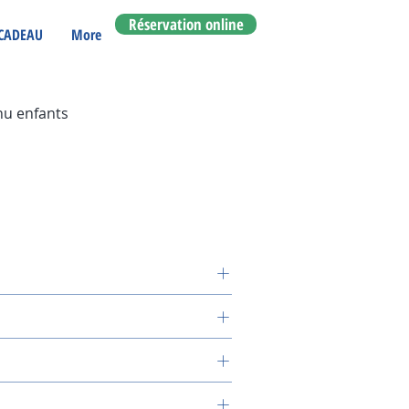
Réservation online
CADEAU
More
nu enfants