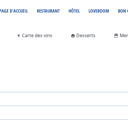
PAGE D'ACCUEIL
RESTAURANT
HÔTEL
LOVEROOM
BON 
🍷 Carte des vins
🧁 Desserts
🍟 Me