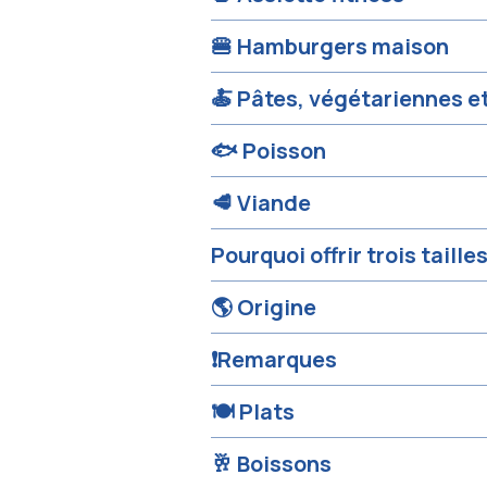
🍔 Hamburgers maison
🍝 Pâtes, végétariennes e
🐟 Poisson
🥩 Viande
Pourquoi offrir trois taille
🌎 Origine
❗Remarques
🍽️ Plats
🥂 Boissons