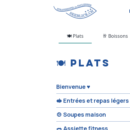
🍽️ Plats
🥂 Boissons
🍽️ Plats
Bienvenue ♥️
🥪 Entrées et repas légers
🍲 Soupes maison
🥗 Assiette fitness