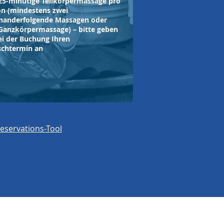
25-minütige Teilkörpermassage pro
on (mindestens zwei
inanderfolgende Massagen oder
Ganzkörpermassage) – bitte geben
ei der Buchung Ihren
chtermin an
eservations-Tool