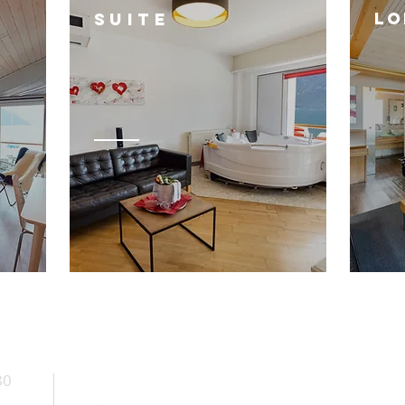
LO
SUITE
Neue kategorie:
die alte Yacht
80