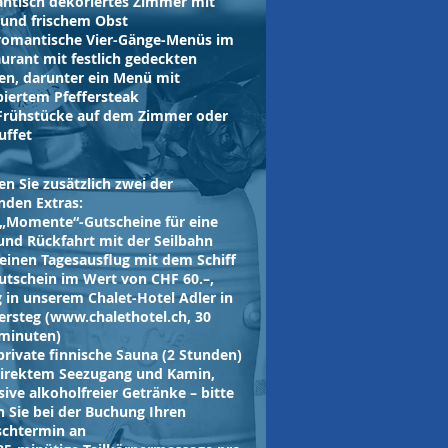
ntisch dekoriertes Zimmer mit
 und frischem Obst
 romantische Vier-Gänge-Menüs im
urant mit festlich gedeckten
en, darunter ein Menü mit
iertem Pfeffersteak
 Frühstücke auf dem Zimmer oder
uffet
n Sie zusätzlich zwei der
nden Extras:
 „Momente“-Gutscheine für eine
und Rückfahrt mit der Seilbahn
einen Tagesausflug mit dem Schiff
utschein im Wert von CHF 60.–,
g in unserem Chalet-Hotel Adler in
rsteg (
www.chalethotel.ch
, 30
minuten)
private finnische Sauna (2 Stunden)
direktem Seezugang und Kamin,
sive alkoholfreier Getränke – bitte
 Sie bei der Buchung Ihren
chtermin an