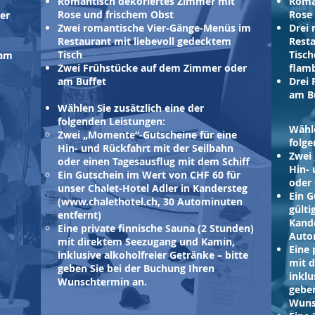
Romantisch dekoriertes Zimmer mit
Roma
Rose und frischem Obst
Rose
er
Zwei romantische Vier-Gänge-Menüs im
Drei
Restaurant mit liebevoll gedecktem
Resta
Tisch
Tisch
 am
Zwei Frühstücke auf dem Zimmer oder
flamb
am Buffet
Drei
am B
Wählen Sie zusätzlich eine der
folgenden Leistungen:
Wähle
Zwei „Momente“-Gutscheine für eine
folge
Hin- und Rückfahrt mit der Seilbahn
Zwei
oder einen Tagesausflug mit dem Schiff
Hin- 
Ein Gutschein im Wert von CHF 60 für
oder 
unser Chalet-Hotel Adler in Kandersteg
Ein G
(
www.chalethotel.ch
, 30 Autominuten
gülti
entfernt)
Kande
Eine private finnische Sauna (2 Stunden)
Auto
mit direktem Seezugang und Kamin,
Eine 
inklusive alkoholfreier Getränke – bitte
mit 
geben Sie bei der Buchung Ihren
inklu
Wunschtermin an.
geben
Wuns